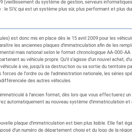
 (vieillissement du système de gestion, serveurs informatiques l
: le SIV, qui est un système plus sûr, plus performant et plus du
es) est donc mis en place dès le 15 avril 2009 pour les véhicu
paraître les anciennes plaques d'immatriculation afin de les remp
emental mais national selon le format chronologique AA-000-AA. 
artenant au véhicule propre. Qu'il s'agisse d'un nouvel achat, 
véhicule à vie, jusqu'à sa destruction ou sa sortie du territoire p
s forces de l'ordre ou de l'administration nationale, les séries 
différenciée des autres véhicules.
mmatriculé à l'ancien format, dès lors que vous effectuerez un
erez automatiquement au nouveau système d'immatriculation et 
velle plaque d'immatriculation est bien plus lisible. Elle fait ég
composé d'un numéro de département choisi et du logo de la région