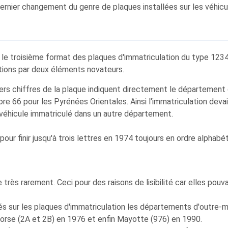
ernier changement du genre de plaques installées sur les véhicu
50, le troisième format des plaques d'immatriculation du type 12
tions par deux éléments novateurs.
ers chiffres de la plaque indiquent directement le département
core 66 pour les Pyrénées Orientales. Ainsi l'immatriculation de
n véhicule immatriculé dans un autre département.
ur finir jusqu'à trois lettres en 1974 toujours en ordre alphab
que très rarement. Ceci pour des raisons de lisibilité car elles p
sur les plaques d'immatriculation les départements d'outre-mer
Corse (2A et 2B) en 1976 et enfin Mayotte (976) en 1990.