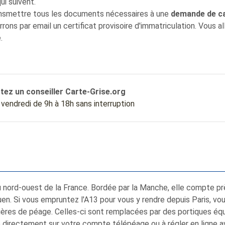
i suivent.
ansmettre tous les documents nécessaires à une
demande de ca
rons par email un certificat provisoire d'immatriculation. Vous 
.
tez un conseiller Carte-Grise.org
u vendredi de 9h à 18h sans interruption
u nord-ouest de la France. Bordée par la Manche, elle compte pr
en. Si vous empruntez l'A13 pour vous y rendre depuis Paris, vou
arrières de péage. Celles-ci sont remplacées par des portiques é
é directement sur votre compte télépéage ou à régler en ligne a