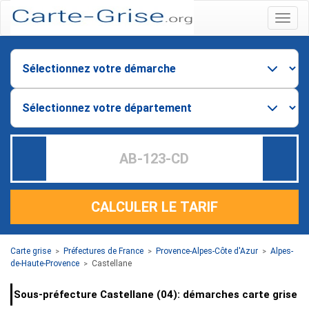
Menu
CALCULER LE TARIF
Carte grise
Préfectures de France
Provence-Alpes-Côte d'Azur
Alpes-
>
>
>
de-Haute-Provence
Castellane
>
Sous-préfecture Castellane (04): démarches carte grise