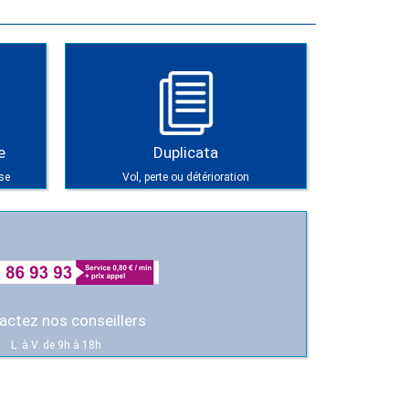
e
Duplicata
se
Vol, perte ou détérioration
actez nos conseillers
L. à V. de 9h à 18h