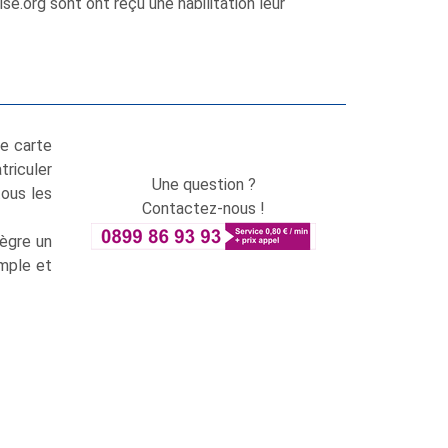
se.org sont ont reçu une habilitation leur
de carte
triculer
Une question ?
tous les
Contactez-nous !
tègre un
imple et