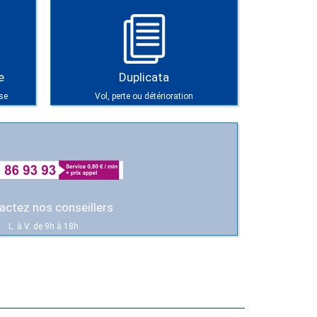
e
Duplicata
se
Vol, perte ou détérioration
actez nos conseillers
L. à V. de 9h à 18h