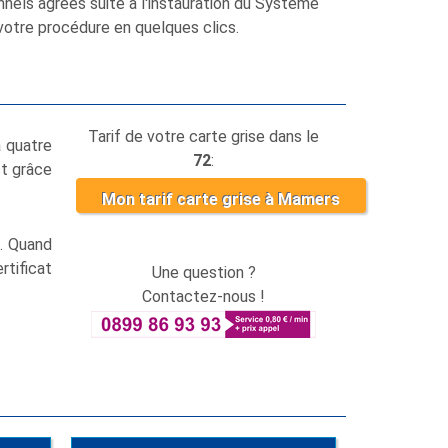
nnels agréés suite à l'instauration du Système
votre procédure en quelques clics.
Tarif de votre carte grise dans le
à quatre
72
:
t grâce
Mon tarif carte grise à Mamers
e. Quand
rtificat
Une question ?
Contactez-nous !