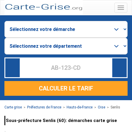
Menu
CALCULER LE TARIF
Carte grise
Préfectures de France
Hauts-de-France
Oise
Senlis
>
>
>
>
Sous-préfecture Senlis (60): démarches carte grise