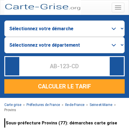
Menu
CALCULER LE TARIF
Carte grise
Préfectures de France
Ile-de-France
Seine-et-Marne
>
>
>
>
Provins
Sous-préfecture Provins (77): démarches carte grise