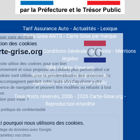
Tarif Assurance Auto
-
Actualités
-
Lexique
Carte Grise ANTS
-
Carte Grise par marque
Continuer sans accepter
Gestion des cookies
Carte-grise.org
Nous contacter
-
Conditions Générales de Vente
-
Mentions
légales
Notre site utilise des cookies pour son bon
DBA / Carte-Grise.org
fonctionnement et vous proposer un contenu plus personnalisé car
Habilitation 15119 de la préfecture
les cookies sont utilisés pour la personnalisation des annonces. Ils
vous accompagnent pendant votre visite afin d'améliorer votre
Agrément 21599 du Trésor Public
expérience de navigation et peuvent être modifiés ou refusés à tout
moment.
Tous droits réservés, 2006 - 2026 Carte-Grise.org -
C'est bon pour vous ?
Reproduction interdite
Lire la politique de confidentialité
Voici pourquoi nous utilisons des cookies.
Partage de données avec Google
Paramétrez vos choix