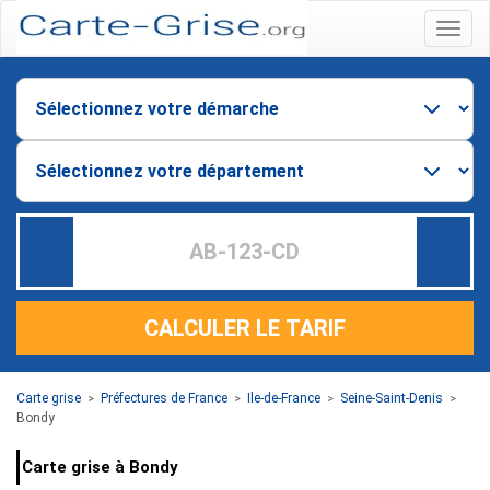
Menu
CALCULER LE TARIF
Carte grise
Préfectures de France
Ile-de-France
Seine-Saint-Denis
>
>
>
>
Bondy
Carte grise à Bondy