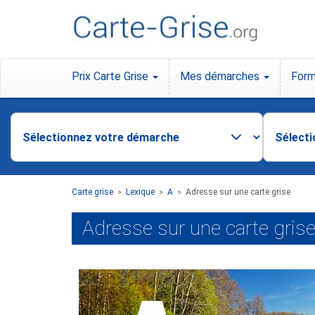
Prix Carte Grise
Mes démarches
Form
Carte grise
Lexique
A
Adresse sur une carte grise
>
>
>
Adresse sur une carte gris