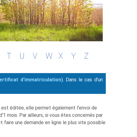
T
U
V
W
X
Y
Z
rtificat d'immatriculation)
. Dans le cas d'un
re est éditée, elle permet également l'envoi de
 d'1 mois. Par ailleurs, si vous êtes concernés par
et faire une demande en ligne le plus vite possible