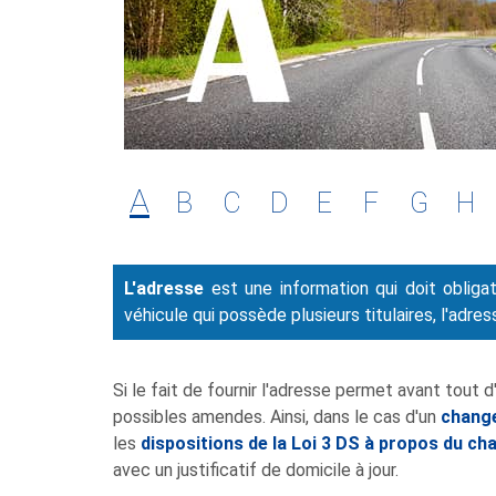
A
B
C
D
E
F
G
H
L'adresse
est une information qui doit obliga
véhicule qui possède plusieurs titulaires, l'adress
Si le fait de fournir l'adresse permet avant tout 
possibles amendes. Ainsi, dans le cas d'un
chang
les
dispositions de la Loi 3 DS à propos du c
avec un justificatif de domicile à jour.