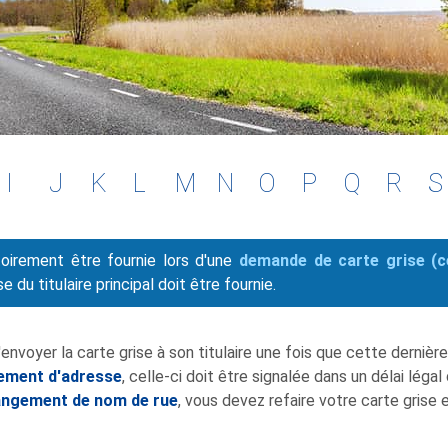
I
J
K
L
M
N
O
P
Q
R
S
toirement être fournie lors d'une
demande de carte grise (ce
e du titulaire principal doit être fournie.
d'envoyer la carte grise à son titulaire une fois que cette derniè
ement d'adresse
, celle-ci doit être signalée dans un délai légal
hangement de nom de rue
, vous devez refaire votre carte grise 