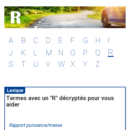
A
B
C
D
E
F
G
H
I
R
J
K
L
M
N
O
P
Q
S
T
U
V
W
X
Y
Z
Lexique
Termes avec un "R" décryptés pour vous
aider
Rapport puissance/masse