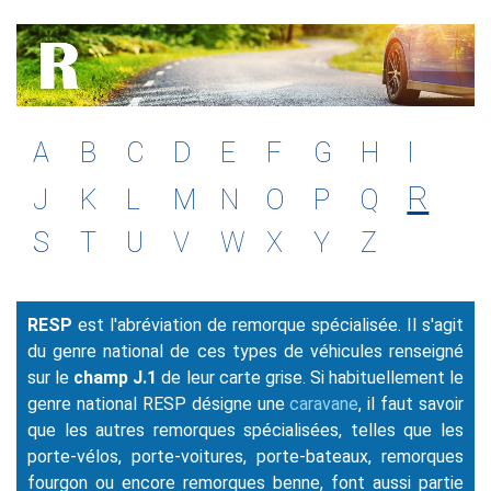
A
B
C
D
E
F
G
H
I
R
J
K
L
M
N
O
P
Q
S
T
U
V
W
X
Y
Z
RESP
est l'abréviation de remorque spécialisée. Il s'agit
du genre national de ces types de véhicules renseigné
sur le
champ J.1
de leur carte grise. Si habituellement le
genre national RESP désigne une
caravane
, il faut savoir
que les autres remorques spécialisées, telles que les
porte-vélos, porte-voitures, porte-bateaux, remorques
fourgon ou encore remorques benne, font aussi partie