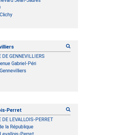
ulevard Jean-Jaurès
0
Clichy
illiers
E DE GENNEVILLIERS
enue Gabriel-Péri
Gennevilliers
ois-Perret
E DE LEVALLOIS-PERRET
de la République
Levallois-Perret