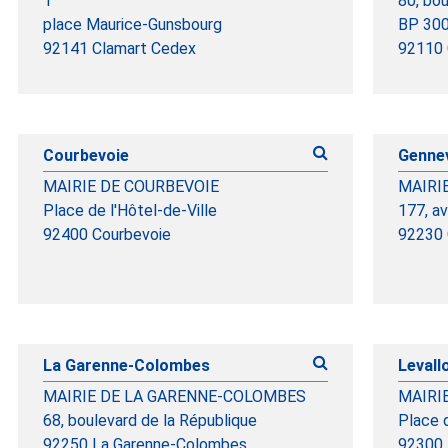
1
80, bo
place Maurice-Gunsbourg
BP 30
92141 Clamart Cedex
92110 
Courbevoie
Gennev
MAIRIE DE COURBEVOIE
MAIRI
Place de l'Hôtel-de-Ville
177, av
92400 Courbevoie
92230 
La Garenne-Colombes
Levall
MAIRIE DE LA GARENNE-COLOMBES
MAIRI
68, boulevard de la République
Place 
92250 La Garenne-Colombes
92300 