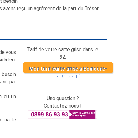
t besoin.
s avons reçu un agrément de la part du Trésor
Tarif de votre carte grise dans le
 de vous
92
:
culateur
Mon tarif carte grise à Boulogne-
s besoin
billancourt
oir par
on ou un
Une question ?
Contactez-nous !
e carte