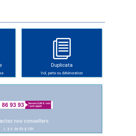
e
Duplicata
se
Vol, perte ou détérioration
actez nos conseillers
L. à V. de 9h à 18h