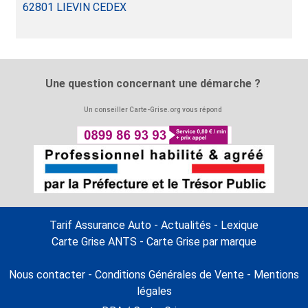
62801 LIEVIN CEDEX
Une question concernant une démarche ?
Un conseiller Carte-Grise.org vous répond
Tarif Assurance Auto
-
Actualités
-
Lexique
Carte Grise ANTS
-
Carte Grise par marque
Nous contacter
-
Conditions Générales de Vente
-
Mentions
rg
légales