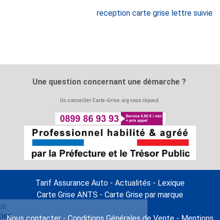
reception carte grise lettre suivie
Une question concernant une démarche ?
Un conseiller Carte-Grise.org vous répond
Tarif Assurance Auto
-
Actualités
-
Lexique
Carte Grise ANTS
-
Carte Grise par marque
Continuer sans accepter
Gestion des cookies
Carte-grise.org
Nous contacter
-
Conditions Générales de Vente
-
Mentions