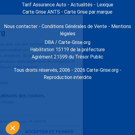
Tarif Assurance Auto
-
Actualités
-
Lexique
Carte Grise ANTS
-
Carte Grise par marque
Continuer sans accepter
Gestion des cookies
Carte-grise.org
Nous contacter
-
Conditions Générales de Vente
-
Mentions
légales
Notre site utilise des cookies pour son bon
DBA / Carte-Grise.org
fonctionnement et vous proposer un contenu plus personnalisé car
Habilitation 15119 de la préfecture
les cookies sont utilisés pour la personnalisation des annonces. Ils
vous accompagnent pendant votre visite afin d'améliorer votre
Agrément 21599 du Trésor Public
expérience de navigation et peuvent être modifiés ou refusés à tout
moment.
Tous droits réservés, 2006 - 2026 Carte-Grise.org -
C'est bon pour vous ?
Reproduction interdite
Lire la politique de confidentialité
Voici pourquoi nous utilisons des cookies.
Partage de données avec Google
Paramétrez vos choix
Consentements certifiés par
Choisir la configuration
ACCEPTER ET FERMER