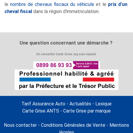
le
nombre de chevaux fiscaux du véhicule
et le
prix d'un
cheval fiscal
dans la région d'immatriculation.
Une question concernant une démarche ?
Un conseiller Carte-Grise.org vous répond
Tarif Assurance Auto
-
Actualités
-
Lexique
Carte Grise ANTS
-
Carte Grise par marque
Continuer sans accepter
Gestion des cookies
Nous contacter
-
Conditions Générales de Vente
-
Mentions
Carte-grise.org
légales