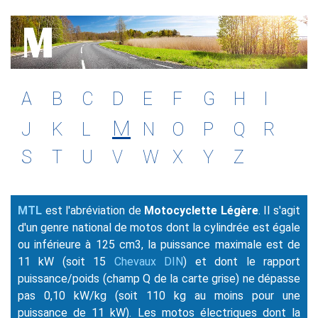
A
B
C
D
E
F
G
H
I
M
J
K
L
N
O
P
Q
R
S
T
U
V
W
X
Y
Z
MTL
est l'abréviation de
Motocyclette Légère
. Il s'agit
d'un genre national de motos dont la cylindrée est égale
ou inférieure à 125 cm3, la puissance maximale est de
11 kW (soit 15
Chevaux DIN
) et dont le rapport
puissance/poids (champ Q de la carte grise) ne dépasse
pas 0,10 kW/kg (soit 110 kg au moins pour une
puissance de 11 kW). Les motos électriques dont la