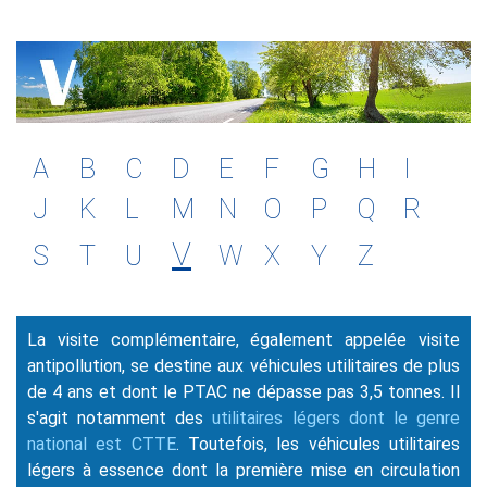
A
B
C
D
E
F
G
H
I
J
K
L
M
N
O
P
Q
R
V
S
T
U
W
X
Y
Z
La visite complémentaire, également appelée visite
antipollution, se destine aux véhicules utilitaires de plus
de 4 ans et dont le PTAC ne dépasse pas 3,5 tonnes. Il
s'agit notamment des
utilitaires légers dont le genre
national est CTTE
. Toutefois, les véhicules utilitaires
légers à essence dont la première mise en circulation