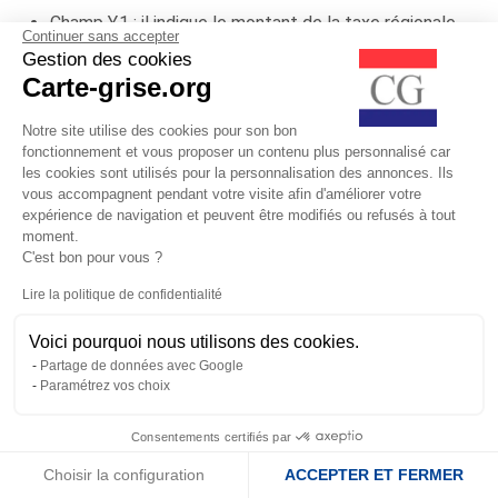
Champ Y.1 : il indique le montant de la taxe régionale
Continuer sans accepter
selon la résidence principale. Elle est calculée avec
Gestion des cookies
le prix du cheval fiscal de la région multiplié par la
Carte-grise.org
puissance fiscale du véhicule. Pour ceux de 10 ans
et plus, la taxe est réduite de 50%.
Notre site utilise des cookies pour son bon
fonctionnement et vous proposer un contenu plus personnalisé car
Champ Y.2 : taxe pour le développement de la
les cookies sont utilisés pour la personnalisation des annonces. Ils
formation professionnelle dédiée au secteur des
vous accompagnent pendant votre visite afin d'améliorer votre
transports. Applicable uniquement aux véhicules
expérience de navigation et peuvent être modifiés ou refusés à tout
utilitaires, son calcul se base sur le poids total à
moment.
C'est bon pour vous ?
charge ou PTAC.
Champ Y.3 : montant du malus écologique (taxe CO²)
Lire la politique de confidentialité
sur les véhicules neufs ou sur les véhicules importés
Voici pourquoi nous utilisons des cookies.
de moins de 10 ans, dont le taux d'émission de C02
Partage de données avec Google
est supérieur ou égal à 108 g/km en 2026.
Paramétrez vos choix
Champ Y.4 : Frais de gestion, taxe fixe de 11 €.
Champ Y.5 : redevance d'acheminement qui
Consentements certifiés par
correspond aux frais d'envoi à domicile de 2.76 €.
Choisir la configuration
ACCEPTER ET FERMER
Le champ Y.6 correspond au total des taxes (Y.1 + Y.2 + Y.3