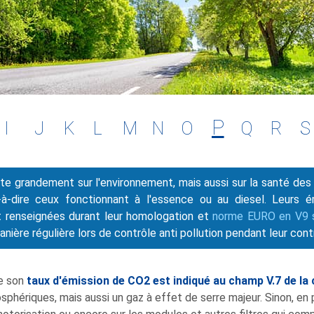
P
I
J
K
L
M
N
O
Q
R
S
te grandement sur l'environnement, mais aussi sur la santé de
-à-dire ceux fonctionnant à l'essence ou au diesel. Leurs 
t renseignées durant leur homologation et
norme EURO en V9 su
anière régulière lors de contrôle anti pollution pendant leur con
re son
taux d'émission de CO2 est indiqué au champ V.7 de la 
sphériques, mais aussi un gaz à effet de serre majeur. Sinon, en 