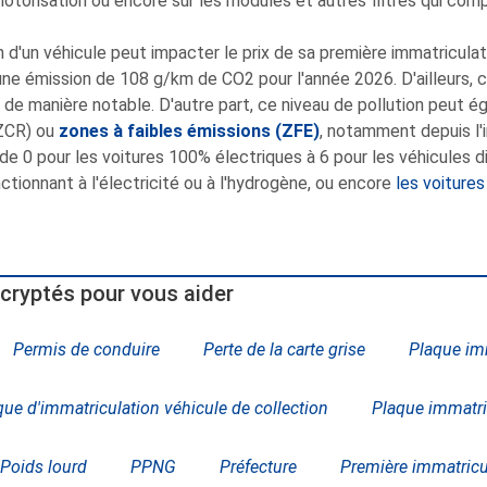
motorisation ou encore sur les modules et autres filtres qui co
on d'un véhicule peut impacter le prix de sa première immatricula
'une émission de 108 g/km de CO2 pour l'année 2026. D'ailleurs, c
de manière notable. D'autre part, ce niveau de pollution peut é
(ZCR) ou
zones à faibles émissions (ZFE)
, notamment depuis l'
 de 0 pour les voitures 100% électriques à 6 pour les véhicules d
nctionnant à l'électricité ou à l'hydrogène, ou encore
les voitures
cryptés pour vous aider
Permis de conduire
Perte de la carte grise
Plaque imm
que d'immatriculation véhicule de collection
Plaque immatri
Poids lourd
PPNG
Préfecture
Première immatricu