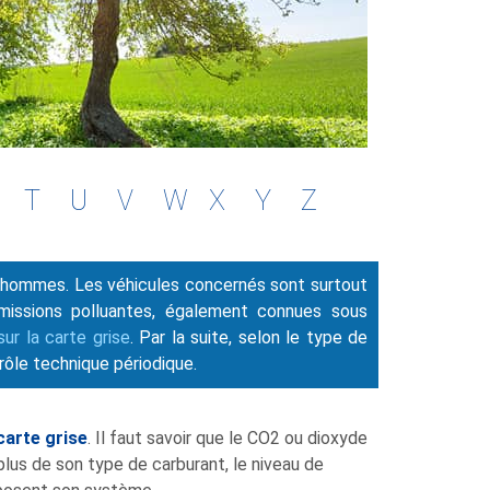
T
U
V
W
X
Y
Z
s hommes. Les véhicules concernés sont surtout
émissions polluantes, également connues sous
r la carte grise
. Par la suite, selon le type de
trôle technique périodique.
carte grise
. Il faut savoir que le CO2 ou dioxyde
plus de son type de carburant, le niveau de