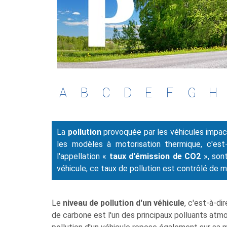
A
B
C
D
E
F
G
H
La
pollution
provoquée par les véhicules impac
les modèles à motorisation thermique, c'est
l'appellation «
taux d'émission de CO2
», son
véhicule, ce taux de pollution est contrôlé de m
Le
niveau de pollution d'un véhicule
, c'est-à-di
de carbone est l'un des principaux polluants atmo