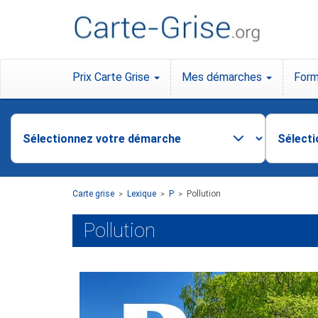
Prix Carte Grise
Mes démarches
Form
Carte grise
Lexique
P
Pollution
>
>
>
Pollution