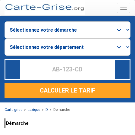
Menu
CALCULER LE TARIF
Carte grise
Lexique
D
Démarche
>
>
>
Démarche