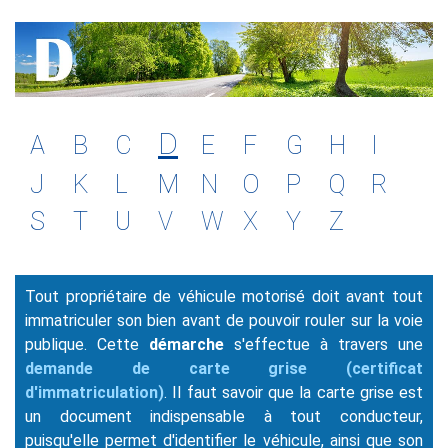
D
A
B
C
E
F
G
H
I
J
K
L
M
N
O
P
Q
R
S
T
U
V
W
X
Y
Z
Tout propriétaire de véhicule motorisé doit avant tout
immatriculer son bien avant de pouvoir rouler sur la voie
publique. Cette
démarche
s'effectue à travers une
demande de carte grise (certificat
d'immatriculation)
. Il faut savoir que la carte grise est
un document indispensable à tout conducteur,
puisqu'elle permet d'identifier le véhicule, ainsi que son