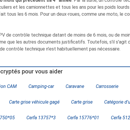
6 mois qui précèdent sa 4
année
. Par la suite, un contrôle 
culiers et les camionnettes et tous les ans pour les poids lourds
ait tous les 6 mois. Pour un deux-roues, comme une moto, le con
 PV de contrôle technique datant de moins de 6 mois, ou de moins 
e que les autres documents justificatifs. Toutefois, s'il s'agit
 de contrôle technique n'est habituellement pas nécessaire.
cryptés pour vous aider
ion CAM
Camping-car
Caravane
Carrosserie
Carte grise véhicule gagé
Carte grise
Catégorie d'
3750*05
Cerfa 13757*3
Cerfa 15776*01
Cerfa 51