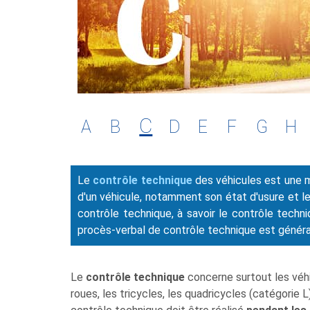
C
A
B
D
E
F
G
H
Le
contrôle technique
des véhicules est une me
d'un véhicule, notamment son état d'usure et les
contrôle technique, à savoir le contrôle techni
procès-verbal de contrôle technique est général
Le
contrôle technique
concerne surtout les véhic
roues, les tricycles, les quadricycles (catégorie 