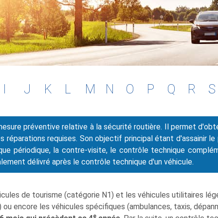
I
J
K
L
M
N
O
P
Q
R
S
sure préventive relative à la sécurité routière. Il permet d'obte
 réparations requises. Son objectif principal étant d'assainir le
que périodique, la contre-visite, le contrôle technique complé
ement délivré après le contrôle technique d'un véhicule.
ules de tourisme (catégorie N1) et les véhicules utilitaires lége
L) ou encore les véhicules spécifiques (ambulances, taxis, dépanneu
e