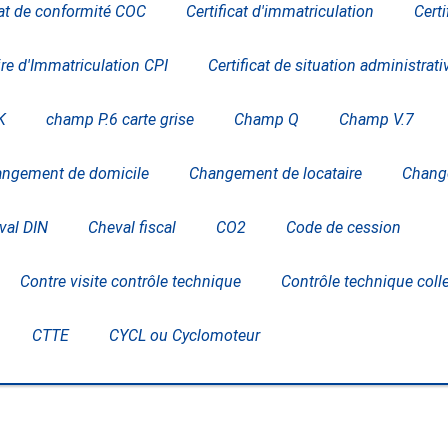
cat de conformité COC
Certificat d'immatriculation
Cert
ire d'Immatriculation CPI
Certificat de situation administrati
K
champ P.6 carte grise
Champ Q
Champ V.7
ngement de domicile
Changement de locataire
Change
val DIN
Cheval fiscal
CO2
Code de cession
Contre visite contrôle technique
Contrôle technique coll
CTTE
CYCL ou Cyclomoteur