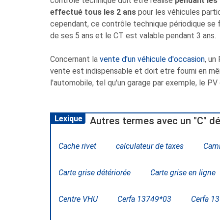
contrôle technique doit être réalisé
pendant les 
effectué tous les 2 ans
pour les véhicules parti
cependant, ce contrôle technique périodique se f
de ses 5 ans et le CT est valable pendant 3 ans.
Concernant la
vente d'un véhicule d'occasion
, un
vente est indispensable et doit etre fourni en mêm
l'automobile, tel qu'un garage par exemple, le PV
Lexique
Autres termes avec un "C" dé
Cache rivet
calculateur de taxes
Cam
Carte grise détériorée
Carte grise en ligne
Centre VHU
Cerfa 13749*03
Cerfa 1