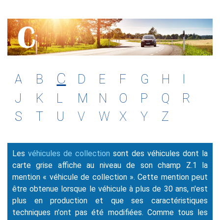
C
A
B
D
E
F
G
H
I
J
K
L
M
N
O
P
Q
R
S
T
U
V
W
X
Y
Z
Les
véhicules de collection
sont des véhicules dont la
carte grise affiche au niveau de son champ Z.1 la
mention « véhicule de collection ». Cette mention peut
être obtenue lorsque le véhicule à plus de 30 ans, n'est
plus en production et que ses caractéristiques
techniques n'ont pas été modifiées. Comme tous les